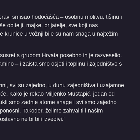
i pravi smisao hodočašća – osobnu molitvu, tišinu i
obitelji, majke, prijatelje, sve koji nas
ke krunice u vožnji bile su nam snaga u najtežim
a susret s grupom Hrvata posebno ih je razveselio.
no – i zaista smo osjetili toplinu i zajedništvo s
emni, svi su zajedno, u duhu zajedništva i uzajamne
će. Kako je rekao Miljenko Mustapić, jedan od
zvukli smo zadnje atome snage i svi smo zajedno
 ponosni. Također, želimo zahvaliti i našim
stavno ne bi bili izvedivi.’