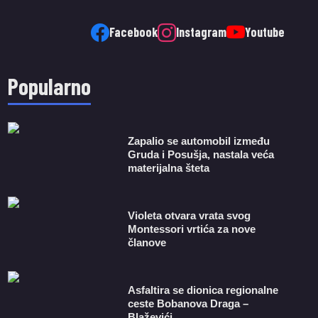
Facebook
Instagram
Youtube
Popularno
Zapalio se automobil između
Gruda i Posušja, nastala veća
materijalna šteta
Violeta otvara vrata svog
Montessori vrtića za nove
članove
Asfaltira se dionica regionalne
ceste Bobanova Draga –
Blaževići