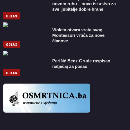
novom ruhu – novo iskustvo za
sve ljubitelje dobre hrane
OGLAS
Violeta otvara vrata svog
Montessori vrtića za nove
članove
OGLAS
Perišić Benz Grude raspisao
natječaj za posao
OGLAS