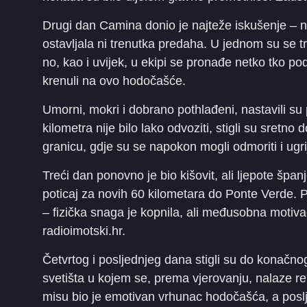
Drugi dan Camina donio je najteže iskušenje – ne
ostavljala ni trenutka predaha. U jednom su se tren
no, kao i uvijek, u ekipi se pronađe netko tko p
krenuli na ovo hodočašće.
Umorni, mokri i dobrano pothlađeni, nastavili su 
kilometra nije bilo lako odvoziti, stigli su sretn
granicu, gdje su se napokon mogli odmoriti i ugrij
Treći dan ponovno je bio kišovit, ali ljepote španjo
poticaj za novih 60 kilometara do Ponte Verde. P
– fizička snaga je kopnila, ali međusobna motivaci
radioimotski.hr.
Četvrtog i posljednjeg dana stigli su do konačn
svetišta u kojem se, prema vjerovanju, nalaze re
misu bio je emotivan vrhunac hodočašća, a posl