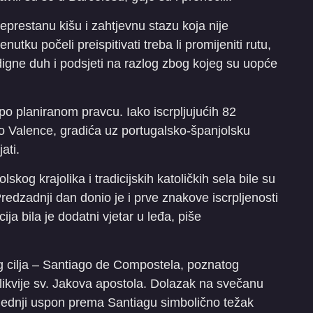
prestanu kišu i zahtjevnu stazu koja nije
utku počeli preispitivati treba li promijeniti rutu,
odigne duh i podsjeti na razlog zbog kojeg su uopće
po planiranom pravcu. Iako iscrpljujućih 82
o do Valence, gradića uz portugalsko-španjolsku
ati.
lskog krajolika i tradicijskih katoličkih sela bile su
redzadnji dan donio je i prve znakove iscrpljenosti
ja bila je dodatni vjetar u leđa, piše
og cilja – Santiago de Compostela, poznatog
likvije sv. Jakova apostola. Dolazak na svečanu
jednji uspon prema Santiagu simbolično težak