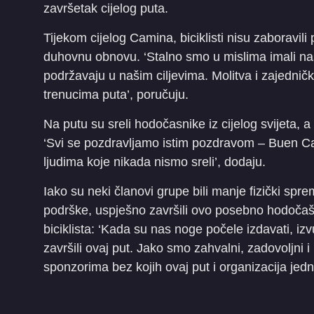
završetak cijelog puta.
Tijekom cijelog Camina, biciklisti nisu zaboravil
duhovnu obnovu. ‘Stalno smo u mislima imali naše 
podržavaju u našim ciljevima. Molitva i zajednič
trenucima puta’, poručuju.
Na putu su sreli hodočasnike iz cijelog svijeta, 
‘Svi se pozdravljamo istim pozdravom – Buen Cami
ljudima koje nikada nismo sreli’, dodaju.
Iako su neki članovi grupe bili manje fizički spr
podrške, uspješno završili ovo posebno hodočaš
biciklista: ‘Kada su nas noge počele izdavati, i
završili ovaj put. Jako smo zahvalni, zadovoljni i
sponzorima bez kojih ovaj put i organizacija jedno