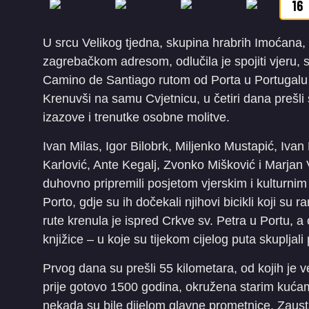
16
U srcu Velikog tjedna, skupina hrabrih Imoćana, č
zagrebačkom adresom, odlučila je spojiti vjeru, s
Camino de Santiago rutom od Porta u Portugalu
Krenuvši na samu Cvjetnicu, u četiri dana prešli 
izazove i trenutke osobne molitve.
Ivan Milas, Igor Bilobrk, Miljenko Mustapić, Ivan
Karlović, Ante Kegalj, Zvonko Mišković i Marjan
duhovno pripremili posjetom vjerskim i kulturnim
Porto, gdje su ih dočekali njihovi bicikli koji su
rute krenula je ispred Crkve sv. Petra u Portu, 
knjižice – u koje su tijekom cijelog puta skupljali
Prvog dana su prešli 55 kilometara, od kojih je 
prije gotovo 1500 godina, okružena starim kuća
nekada su bile dijelom glavne prometnice. Zaustav