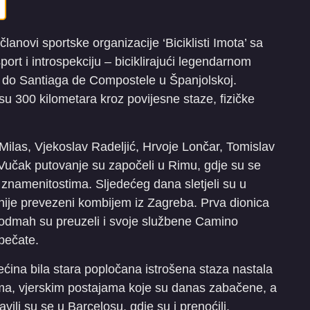
lanovi sportske organizacije ‘Biciklisti Imota’ sa
port i introspekciju – biciklirajući legendarnom
 do Santiaga de Compostele u Španjolskoj.
su 300 kilometara kroz povijesne staze, fizičke
 Milas, Vjekoslav Radeljić, Hrvoje Lončar, Tomislav
 Vučak putovanje su započeli u Rimu, gdje su se
 znamenitostima. Sljedećeg dana sletjeli su u
 ranije prevezeni kombijem iz Zagreba. Prva dionica
a odmah su preuzeli i svoje službene Camino
 pečate.
većina bila stara popločana istrošena staza nastala
ma, vjerskim postajama koje su danas zabačene, a
ili su se u Barcelosu, gdje su i prenoćili.