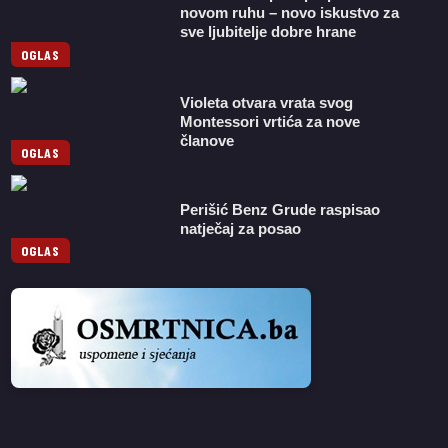
novom ruhu – novo iskustvo za
sve ljubitelje dobre hrane
OGLAS
Violeta otvara vrata svog
Montessori vrtića za nove
članove
OGLAS
Perišić Benz Grude raspisao
natječaj za posao
OGLAS