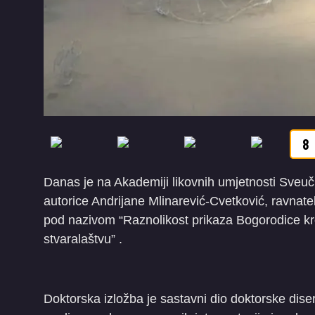
8
Danas je na Akademiji likovnih umjetnosti Sveuči
autorice Andrijane Mlinarević-Cvetković, ravnat
pod nazivom “Raznolikost prikaza Bogorodice kro
stvaralaštvu” .
Doktorska izložba je sastavni dio doktorske diser