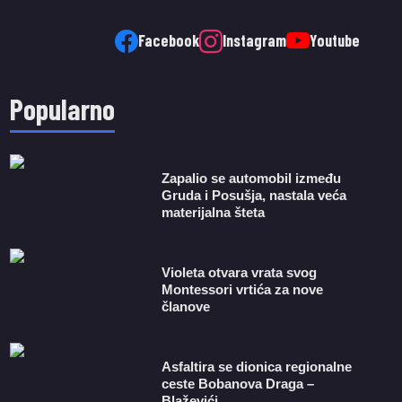
Facebook
Instagram
Youtube
Popularno
Zapalio se automobil između
Gruda i Posušja, nastala veća
materijalna šteta
Violeta otvara vrata svog
Montessori vrtića za nove
članove
Asfaltira se dionica regionalne
ceste Bobanova Draga –
Blaževići