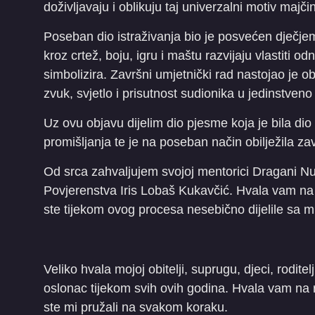
doživljavaju i oblikuju taj univerzalni motiv majčin
Poseban dio istraživanja bio je posvećen dječje
kroz crtež, boju, igru i maštu razvijaju vlastiti 
simbolizira. Završni umjetnički rad nastojao je ob
zvuk, svjetlo i prisutnost sudionika u jedinstveno
Uz ovu objavu dijelim dio pjesme koja je bila dio 
promišljanja te je na poseban način obilježila z
Od srca zahvaljujem svojoj mentorici Dragani Nui
Povjerenstva Iris Lobaš Kukavčić. Hvala vam na 
ste tijekom ovog procesa nesebično dijelile sa 
Veliko hvala mojoj obitelji, suprugu, djeci, roditelj
oslonac tijekom svih ovih godina. Hvala vam na ra
ste mi pružali na svakom koraku.