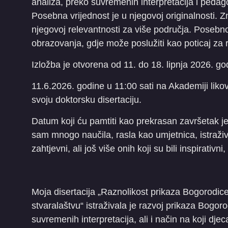
analiza, preko suvremenih interpretacija i pedag
Posebna vrijednost je u njegovoj originalnosti. Z
njegovoj relevantnosti za više područja. Posebno
obrazovanja, gdje može poslužiti kao poticaj za r
Izložba je otvorena od 11. do 18. lipnja 2026. go
11.6.2026. godine u 11:00 sati na Akademiji liko
svoju doktorsku disertaciju.
Datum koji ću pamtiti kao prekrasan završetak j
sam mnogo naučila, rasla kao umjetnica, istraživač
zahtjevni, ali još više onih koji su bili inspirativ
Moja disertacija „Raznolikost prikaza Bogorodice
stvaralaštvu“ istraživala je razvoj prikaza Bogor
suvremenih interpretacija, ali i način na koji djec