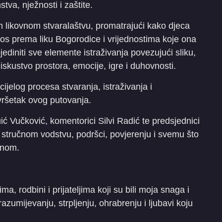
stva, nježnosti i zaštite.
m likovnom stvaralaštvu, promatrajući kako djeca
odnos prema liku Bogorodice i vrijednostima koje ona
jediniti sve elemente istraživanja povezujući sliku,
 iskustvo prostora, emocije, igre i duhovnosti.
cijelog procesa stvaranja, istraživanja i
avršetak ovog putovanja.
ć Vučković, komentorici Silvi Radić te predsjednici
stručnom vodstvu, podršci, povjerenju i svemu što
mnom.
ima, rodbini i prijateljima koji su bili moja snaga i
zumijevanju, strpljenju, ohrabrenju i ljubavi koju