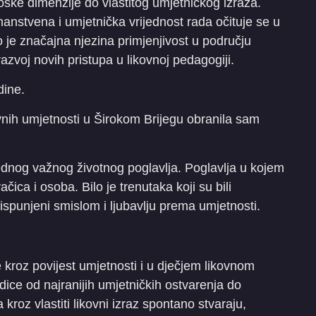
oške dimenzije do vlastitog umjetničkog izraza.
nanstvena i umjetnička vrijednost rada očituje se u
 je značajna njezina primjenjivost u području
azvoj novih pristupa u likovnoj pedagogiji.
dine.
vnih umjetnosti u Širokom Brijegu obranila sam
ednog važnog životnog poglavlja. Poglavlja u kojem
ica i osoba. Bilo je trenutaka koji su bili
ni, ispunjeni smislom i ljubavlju prema umjetnosti.
 kroz povijest umjetnosti i u dječjem likovnom
odice od najranijih umjetničkih ostvarenja do
a kroz vlastiti likovni izraz spontano stvaraju,