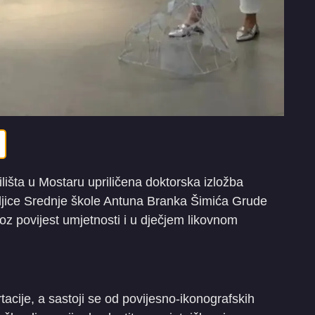
lišta u Mostaru upriličena doktorska izložba
eljice Srednje škole Antuna Branka Šimića Grude
z povijest umjetnosti i u dječjem likovnom
tacije, a sastoji se od povijesno-ikonografskih