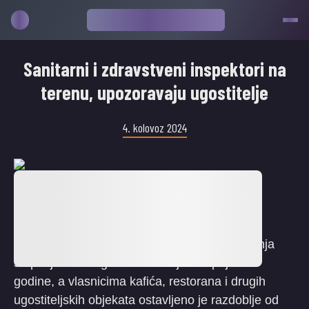
Sanitarni i zdravstveni inspektori na
terenu, upozoravaju ugostitelje
4. kolovoz 2024
Pravilnik o uvjetima za posebne prostore za
pušenje u smislu izuzetaka od zabrane pušenja
stupio je na snagu u Federaciji 13. lipnja ove
godine, a vlasnicima kafića, restorana i drugih
ugostiteljskih objekata ostavljeno je razdoblje od