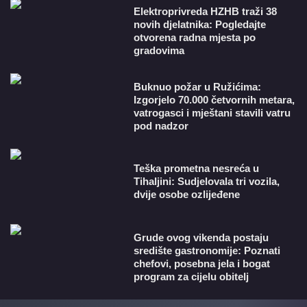
​Elektroprivreda HZHB traži 38
novih djelatnika: Pogledajte
otvorena radna mjesta po
gradovima
Buknuo požar u Ružićima:
Izgorjelo 70.000 četvornih metara,
vatrogasci i mještani stavili vatru
pod nadzor
Teška prometna nesreća u
Tihaljini: Sudjelovala tri vozila,
dvije osobe ozlijeđene
Grude ovog vikenda postaju
središte gastronomije: Poznati
chefovi, posebna jela i bogat
program za cijelu obitelj