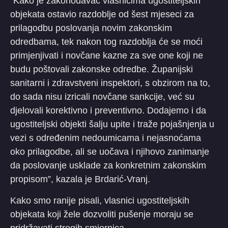
“Kako je zakonodavac vlasnicima ugostiteljskih
objekata ostavio razdoblje od šest mjeseci za
prilagodbu poslovanja novim zakonskim
odredbama, tek nakon tog razdoblja će se moći
primjenjivati i novčane kazne za sve one koji ne
budu poštovali zakonske odredbe. Županijski
sanitarni i zdravstveni inspektori, s obzirom na to,
do sada nisu izricali novčane sankcije, već su
djelovali korektivno i preventivno. Dodajemo i da
ugostiteljski objekti šalju upite i traže pojašnjenja u
vezi s određenim nedoumicama i nejasnoćama
oko prilagodbe, ali se uočava i njihovo zanimanje
da poslovanje usklade za konkretnim zakonskim
propisom”, kazala je Brdarić-Vranj.
Kako smo ranije pisali, vlasnici ugostiteljskih
objekata koji žele dozvoliti pušenje moraju se