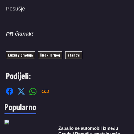
Posušje
PR članak!
Luxury gradnja
široki brijeg
stanovi
Podijeli:
Popularno
Zapalio se automobil između
Gruda i Posušja, nastala veća