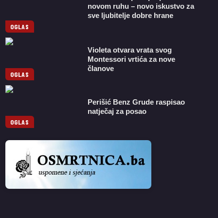
novom ruhu – novo iskustvo za
sve ljubitelje dobre hrane
OGLAS
Violeta otvara vrata svog
Montessori vrtića za nove
članove
OGLAS
Perišić Benz Grude raspisao
natječaj za posao
OGLAS