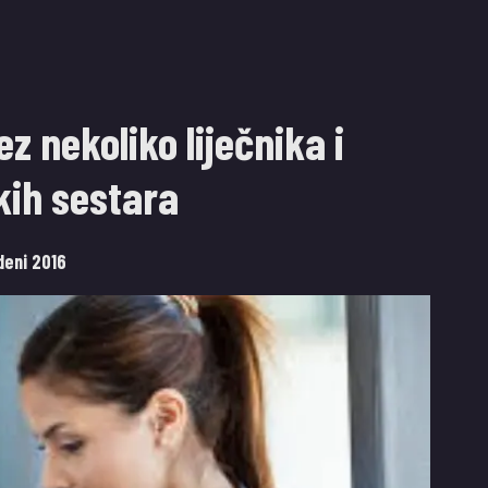
z nekoliko liječnika i
kih sestara
deni 2016