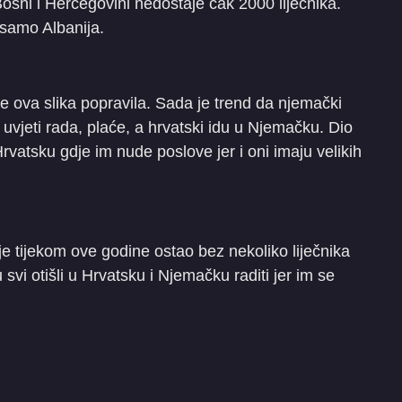
osni i Hercegovini nedostaje čak 2000 liječnika.
 samo Albanija.
e ova slika popravila. Sada je trend da njemački
i uvjeti rada, plaće, a hrvatski idu u Njemačku. Dio
Hrvatsku gdje im nude poslove jer i oni imaju velikih
je tijekom ove godine ostao bez nekoliko liječnika
svi otišli u Hrvatsku i Njemačku raditi jer im se