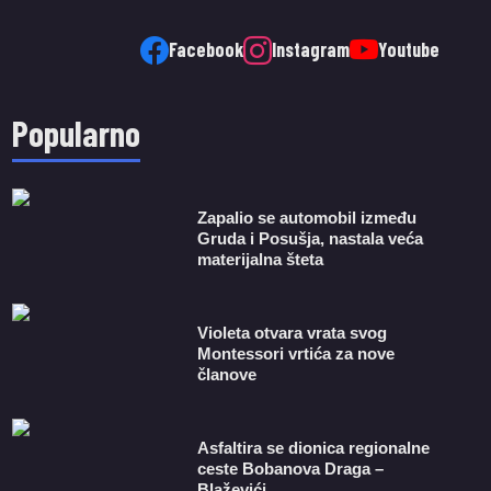
Facebook
Instagram
Youtube
Popularno
Zapalio se automobil između
Gruda i Posušja, nastala veća
materijalna šteta
Violeta otvara vrata svog
Montessori vrtića za nove
članove
Asfaltira se dionica regionalne
ceste Bobanova Draga –
Blaževići