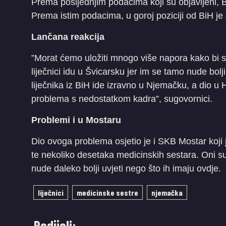
Prema posljednjim podacima koji su objavljeni, B
Prema istim podacima, u goroj poziciji od BiH je
Lančana reakcija
”Morat ćemo uložiti mnogo više napora kako bi s
liječnici idu u Švicarsku jer im se tamo nude bolj
liječnika iz BiH ide izravno u Njemačku, a dio u 
problema s nedostatkom kadra”, sugovornici.
Problemi i u Mostaru
Dio ovoga problema osjetio je i SKB Mostar koji 
te nekoliko desetaka medicinskih sestara. Oni su 
nude daleko bolji uvjeti nego što ih imaju ovdje.
liječnici
medicinske sestre
njemačka
Podijeli: