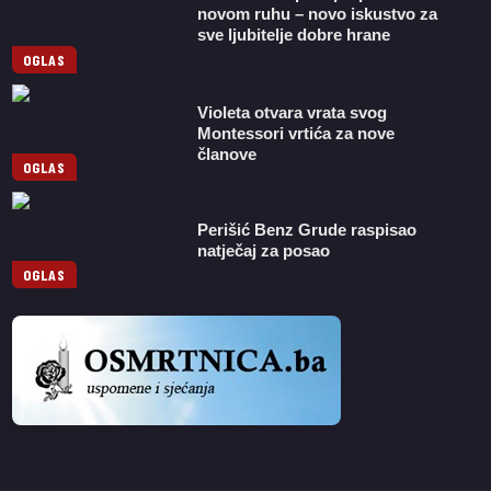
novom ruhu – novo iskustvo za
sve ljubitelje dobre hrane
OGLAS
Violeta otvara vrata svog
Montessori vrtića za nove
članove
OGLAS
Perišić Benz Grude raspisao
natječaj za posao
OGLAS