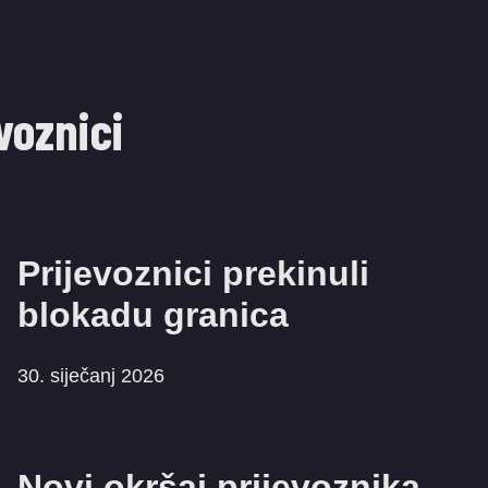
voznici
Prijevoznici prekinuli
blokadu granica
30. siječanj 2026
Novi okršaj prijevoznika