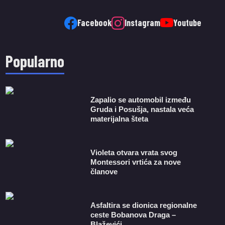
Facebook
Instagram
Youtube
Popularno
Zapalio se automobil između
Gruda i Posušja, nastala veća
materijalna šteta
Violeta otvara vrata svog
Montessori vrtića za nove
članove
Asfaltira se dionica regionalne
ceste Bobanova Draga –
Blaževići