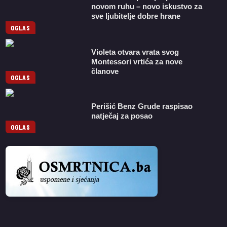
novom ruhu – novo iskustvo za
sve ljubitelje dobre hrane
OGLAS
Violeta otvara vrata svog
Montessori vrtića za nove
članove
OGLAS
Perišić Benz Grude raspisao
natječaj za posao
OGLAS