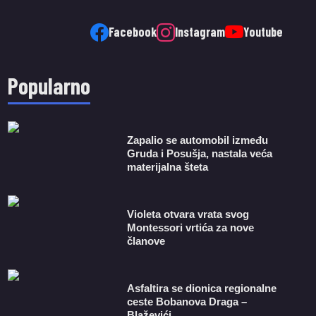
Facebook
Instagram
Youtube
Popularno
Zapalio se automobil između
Gruda i Posušja, nastala veća
materijalna šteta
Violeta otvara vrata svog
Montessori vrtića za nove
članove
Asfaltira se dionica regionalne
ceste Bobanova Draga –
Blaževići