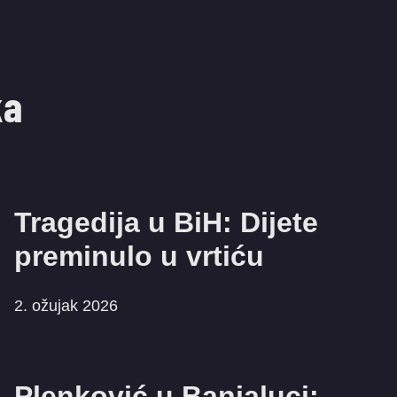
ka
Tragedija u BiH: Dijete
preminulo u vrtiću
2. ožujak 2026
Plenković u Banjaluci: