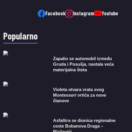
Facebook
Instagram
Youtube
Popularno
Zapalio se automobil između
Gruda i Posušja, nastala veća
materijalna šteta
Violeta otvara vrata svog
Montessori vrtića za nove
članove
Asfaltira se dionica regionalne
ceste Bobanova Draga –
Blaževići