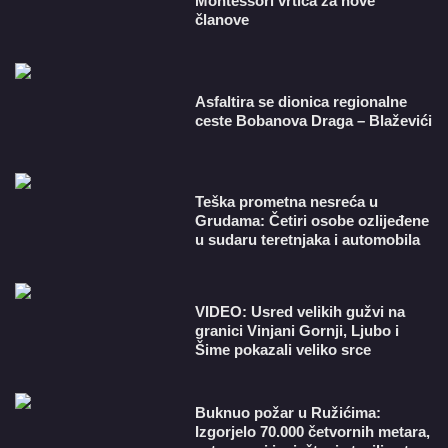
Montessori vrtića za nove
članove
Asfaltira se dionica regionalne
ceste Bobanova Draga – Blaževići
Teška prometna nesreća u
Grudama: Četiri osobe ozlijeđene
u sudaru teretnjaka i automobila
VIDEO: Usred velikih gužvi na
granici Vinjani Gornji, Ljubo i
Šime pokazali veliko srce
Buknuo požar u Ružićima:
Izgorjelo 70.000 četvornih metara,