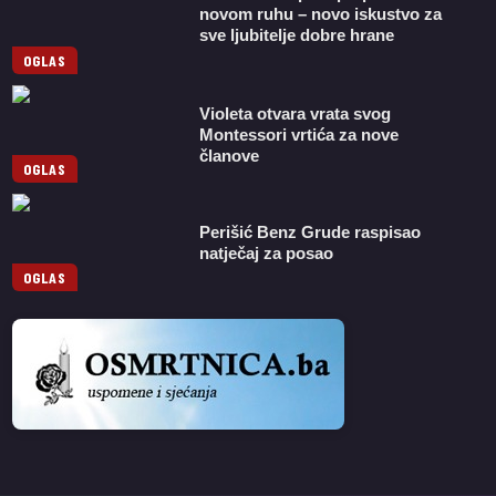
novom ruhu – novo iskustvo za
sve ljubitelje dobre hrane
OGLAS
Violeta otvara vrata svog
Montessori vrtića za nove
članove
OGLAS
Perišić Benz Grude raspisao
natječaj za posao
OGLAS