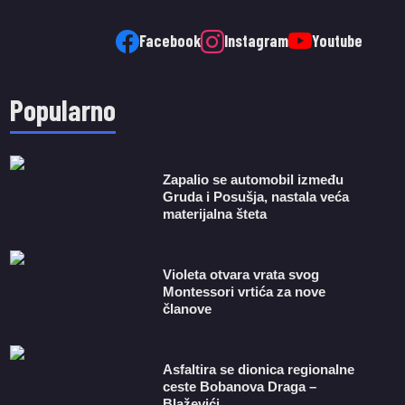
Facebook
Instagram
Youtube
Popularno
Zapalio se automobil između
Gruda i Posušja, nastala veća
materijalna šteta
Violeta otvara vrata svog
Montessori vrtića za nove
članove
Asfaltira se dionica regionalne
ceste Bobanova Draga –
Blaževići