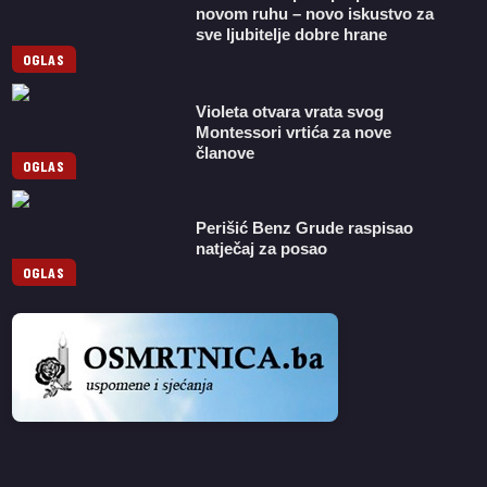
novom ruhu – novo iskustvo za
sve ljubitelje dobre hrane
OGLAS
Violeta otvara vrata svog
Montessori vrtića za nove
članove
OGLAS
Perišić Benz Grude raspisao
natječaj za posao
OGLAS