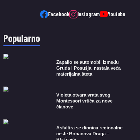
Facebook
Instagram
Youtube
Popularno
Zapalio se automobil između
Gruda i Posušja, nastala veća
materijalna šteta
Violeta otvara vrata svog
Montessori vrtića za nove
članove
Asfaltira se dionica regionalne
ceste Bobanova Draga –
Blaževići