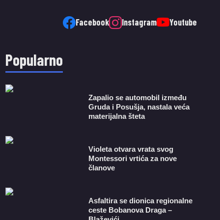
Facebook
Instagram
Youtube
Popularno
Zapalio se automobil između
Gruda i Posušja, nastala veća
materijalna šteta
Violeta otvara vrata svog
Montessori vrtića za nove
članove
Asfaltira se dionica regionalne
ceste Bobanova Draga –
Blaževići