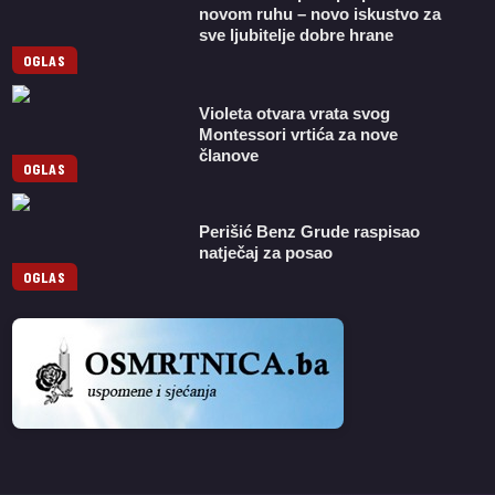
novom ruhu – novo iskustvo za
sve ljubitelje dobre hrane
OGLAS
Violeta otvara vrata svog
Montessori vrtića za nove
članove
OGLAS
Perišić Benz Grude raspisao
natječaj za posao
OGLAS