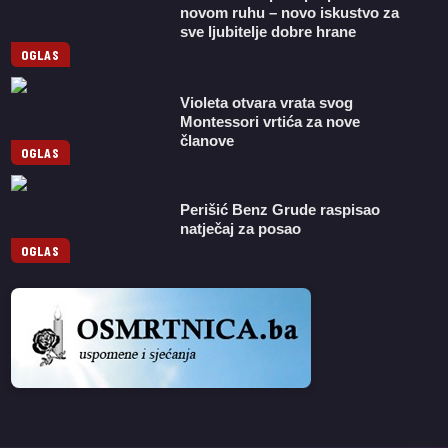
novom ruhu – novo iskustvo za
sve ljubitelje dobre hrane
OGLAS
Violeta otvara vrata svog
Montessori vrtića za nove
članove
OGLAS
Perišić Benz Grude raspisao
natječaj za posao
OGLAS