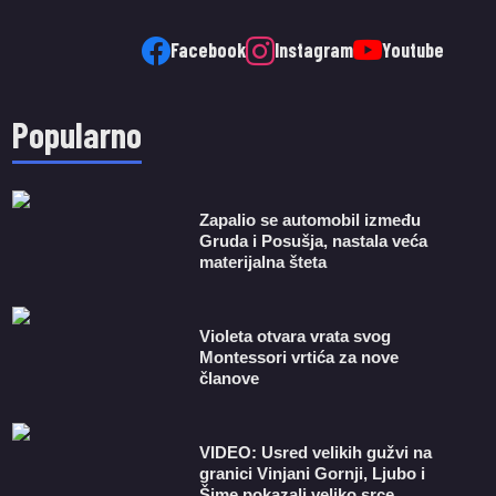
Facebook
Instagram
Youtube
Popularno
Zapalio se automobil između
Gruda i Posušja, nastala veća
materijalna šteta
Violeta otvara vrata svog
Montessori vrtića za nove
članove
VIDEO: Usred velikih gužvi na
granici Vinjani Gornji, Ljubo i
Šime pokazali veliko srce