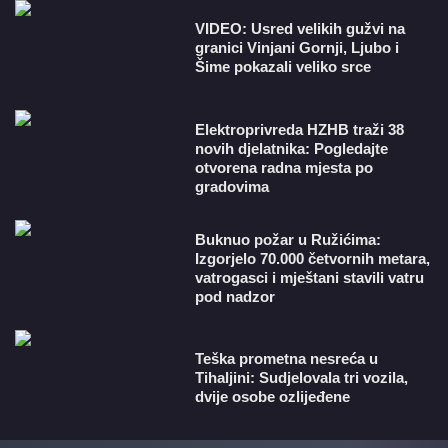
VIDEO: Usred velikih gužvi na
granici Vinjani Gornji, Ljubo i
Šime pokazali veliko srce
​Elektroprivreda HZHB traži 38
novih djelatnika: Pogledajte
otvorena radna mjesta po
gradovima
Buknuo požar u Ružićima:
Izgorjelo 70.000 četvornih metara,
vatrogasci i mještani stavili vatru
pod nadzor
Teška prometna nesreća u
Tihaljini: Sudjelovala tri vozila,
dvije osobe ozlijeđene