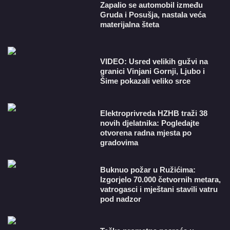
Zapalio se automobil između
Gruda i Posušja, nastala veća
materijalna šteta
VIDEO: Usred velikih gužvi na
granici Vinjani Gornji, Ljubo i
Šime pokazali veliko srce
​Elektroprivreda HZHB traži 38
novih djelatnika: Pogledajte
otvorena radna mjesta po
gradovima
Buknuo požar u Ružićima:
Izgorjelo 70.000 četvornih metara,
vatrogasci i mještani stavili vatru
pod nadzor