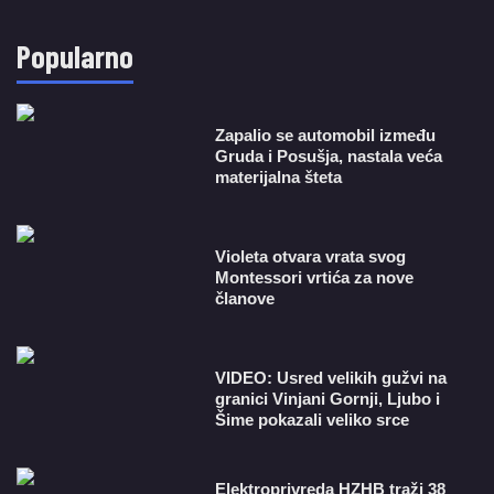
Popularno
Zapalio se automobil između
Gruda i Posušja, nastala veća
materijalna šteta
Violeta otvara vrata svog
Montessori vrtića za nove
članove
VIDEO: Usred velikih gužvi na
granici Vinjani Gornji, Ljubo i
Šime pokazali veliko srce
​Elektroprivreda HZHB traži 38