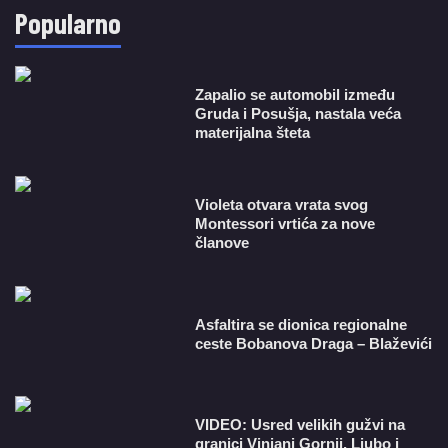
Popularno
Zapalio se automobil između
Gruda i Posušja, nastala veća
materijalna šteta
Violeta otvara vrata svog
Montessori vrtića za nove
članove
Asfaltira se dionica regionalne
ceste Bobanova Draga – Blaževići
VIDEO: Usred velikih gužvi na
granici Vinjani Gornji, Ljubo i