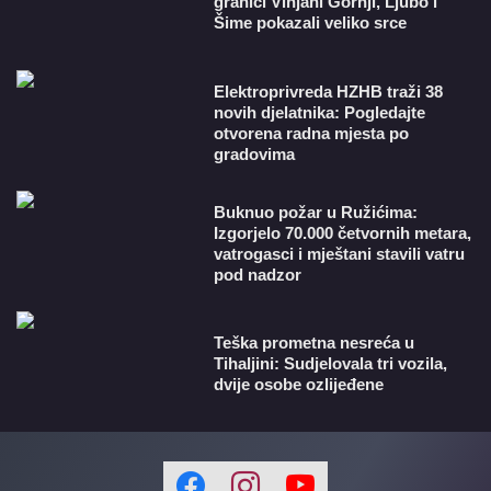
granici Vinjani Gornji, Ljubo i
Šime pokazali veliko srce
​Elektroprivreda HZHB traži 38
novih djelatnika: Pogledajte
otvorena radna mjesta po
gradovima
Buknuo požar u Ružićima:
Izgorjelo 70.000 četvornih metara,
vatrogasci i mještani stavili vatru
pod nadzor
Teška prometna nesreća u
Tihaljini: Sudjelovala tri vozila,
dvije osobe ozlijeđene