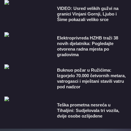
VIDEO: Usred velikih gužvi na
granici Vinjani Gornji, Ljubo i
Šime pokazali veliko srce
​Elektroprivreda HZHB traži 38
novih djelatnika: Pogledajte
otvorena radna mjesta po
gradovima
Buknuo požar u Ružićima:
Izgorjelo 70.000 četvornih metara,
vatrogasci i mještani stavili vatru
pod nadzor
Teška prometna nesreća u
Tihaljini: Sudjelovala tri vozila,
dvije osobe ozlijeđene