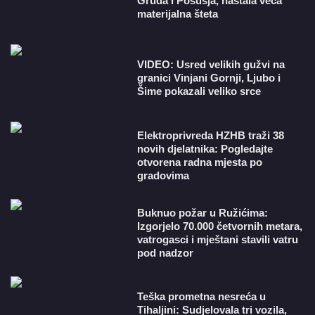
Gruda i Posušja, nastala veća
materijalna šteta
VIDEO: Usred velikih gužvi na
granici Vinjani Gornji, Ljubo i
Šime pokazali veliko srce
​Elektroprivreda HZHB traži 38
novih djelatnika: Pogledajte
otvorena radna mjesta po
gradovima
Buknuo požar u Ružićima:
Izgorjelo 70.000 četvornih metara,
vatrogasci i mještani stavili vatru
pod nadzor
Teška prometna nesreća u
Tihaljini: Sudjelovala tri vozila,