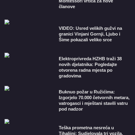
Montessori vrtića za nove
članove
VIDEO: Usred velikih gužvi na
granici Vinjani Gornji, Ljubo i
Šime pokazali veliko srce
​Elektroprivreda HZHB traži 38
novih djelatnika: Pogledajte
otvorena radna mjesta po
gradovima
Buknuo požar u Ružićima:
Izgorjelo 70.000 četvornih metara,
vatrogasci i mještani stavili vatru
pod nadzor
Teška prometna nesreća u
Tihaljini: Sudjelovala tri vozila,