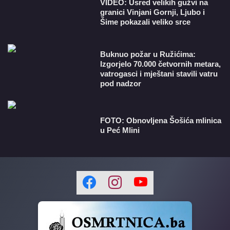
VIDEO: Usred velikih gužvi na
granici Vinjani Gornji, Ljubo i
Šime pokazali veliko srce
Buknuo požar u Ružićima:
Izgorjelo 70.000 četvornih metara,
vatrogasci i mještani stavili vatru
pod nadzor
FOTO: Obnovljena Šošića mlinica
u Peć Mlini