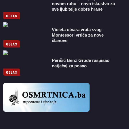
novom ruhu – novo iskustvo za
sve ljubitelje dobre hrane
OGLAS
Violeta otvara vrata svog
Montessori vrtića za nove
članove
OGLAS
Perišić Benz Grude raspisao
natječaj za posao
OGLAS