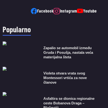
Facebook
Instagram
Youtube
Popularno
Zapalio se automobil između
Gruda i Posušja, nastala veća
materijalna šteta
Violeta otvara vrata svog
Montessori vrtića za nove
članove
Asfaltira se dionica regionalne
ceste Bobanova Draga –
Blaževići