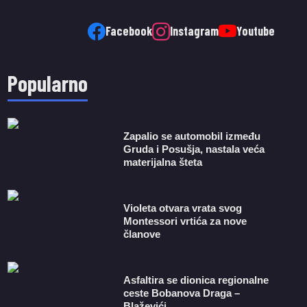
Facebook
Instagram
Youtube
Popularno
Zapalio se automobil između
Gruda i Posušja, nastala veća
materijalna šteta
Violeta otvara vrata svog
Montessori vrtića za nove
članove
Asfaltira se dionica regionalne
ceste Bobanova Draga –
Blaževići