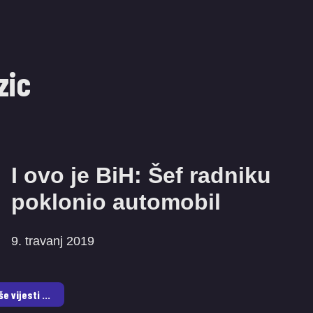
zic
I ovo je BiH: Šef radniku
poklonio automobil
9. travanj 2019
še vijesti ...