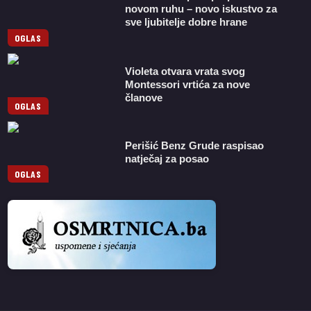
novom ruhu – novo iskustvo za
sve ljubitelje dobre hrane
OGLAS
Violeta otvara vrata svog
Montessori vrtića za nove
članove
OGLAS
Perišić Benz Grude raspisao
natječaj za posao
OGLAS