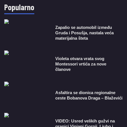
Popularno
Zapalio se automobil između
Gruda i Posušja, nastala veća
materijalna šteta
Violeta otvara vrata svog
Montessori vrtića za nove
članove
Asfaltira se dionica regionalne
ceste Bobanova Draga – Blaževići
VIDEO: Usred velikih gužvi na
granici Vinjani Gornji, Ljubo i