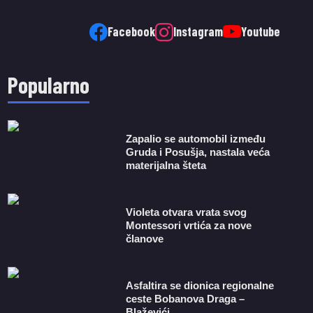
Facebook
Instagram
Youtube
Popularno
Zapalio se automobil između
Gruda i Posušja, nastala veća
materijalna šteta
Violeta otvara vrata svog
Montessori vrtića za nove
članove
Asfaltira se dionica regionalne
ceste Bobanova Draga –
Blaževići