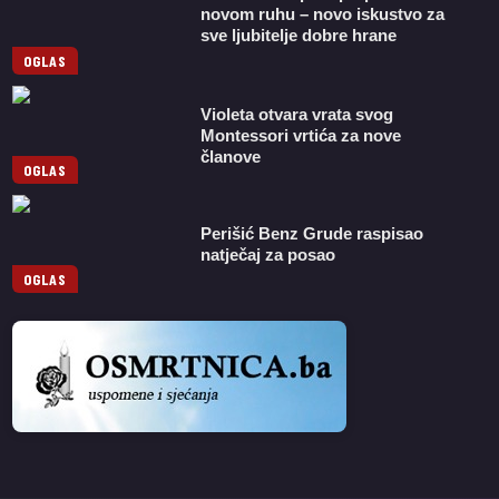
novom ruhu – novo iskustvo za
sve ljubitelje dobre hrane
OGLAS
Violeta otvara vrata svog
Montessori vrtića za nove
članove
OGLAS
Perišić Benz Grude raspisao
natječaj za posao
OGLAS