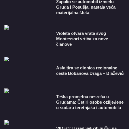
Zapalio se automobil između
Gruda i Posušja, nastala veća
materijalna šteta
Violeta otvara vrata svog
Montessori vrtića za nove
članove
Asfaltira se dionica regionalne
ceste Bobanova Draga – Blaževići
Teška prometna nesreća u
Grudama: Četiri osobe ozlijeđene
u sudaru teretnjaka i automobila
VIDEO: Usred velikih gužvi na