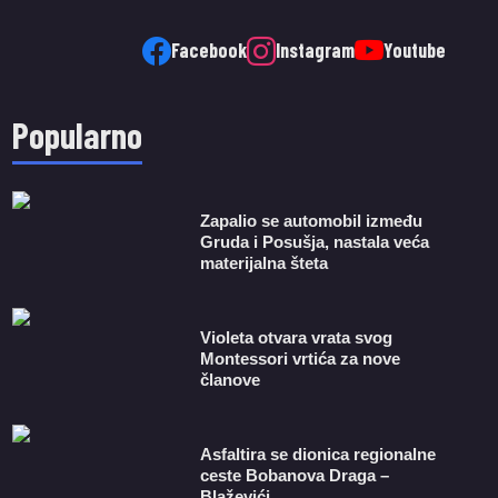
Facebook
Instagram
Youtube
Popularno
Zapalio se automobil između
Gruda i Posušja, nastala veća
materijalna šteta
Violeta otvara vrata svog
Montessori vrtića za nove
članove
Asfaltira se dionica regionalne
ceste Bobanova Draga –
Blaževići