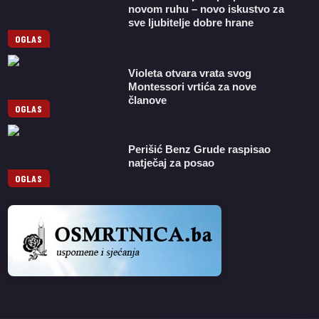
novom ruhu – novo iskustvo za
sve ljubitelje dobre hrane
OGLAS
Violeta otvara vrata svog
Montessori vrtića za nove
članove
OGLAS
Perišić Benz Grude raspisao
natječaj za posao
OGLAS