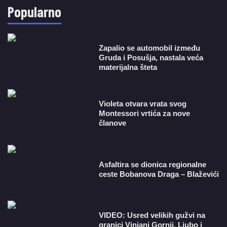
Popularno
Zapalio se automobil između
Gruda i Posušja, nastala veća
materijalna šteta
Violeta otvara vrata svog
Montessori vrtića za nove
članove
Asfaltira se dionica regionalne
ceste Bobanova Draga – Blaževići
VIDEO: Usred velikih gužvi na
granici Vinjani Gornji, Ljubo i