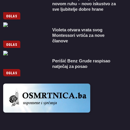
novom ruhu – novo iskustvo za
sve ljubitelje dobre hrane
OGLAS
Violeta otvara vrata svog
Montessori vrtića za nove
članove
OGLAS
Perišić Benz Grude raspisao
natječaj za posao
OGLAS