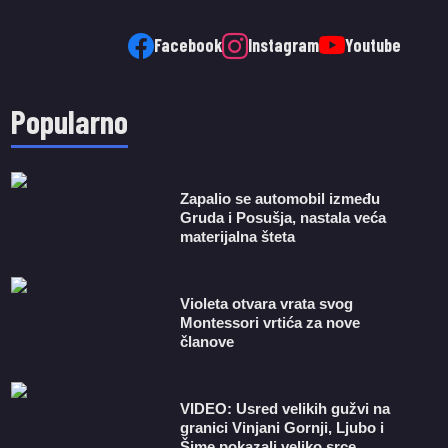
Facebook
Instagram
Youtube
Popularno
Zapalio se automobil između
Gruda i Posušja, nastala veća
materijalna šteta
Violeta otvara vrata svog
Montessori vrtića za nove
članove
VIDEO: Usred velikih gužvi na
granici Vinjani Gornji, Ljubo i
Šime pokazali veliko srce