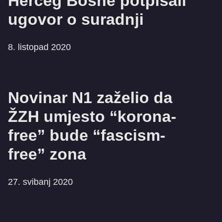
Herceg Bosne potpisali
ugovor o suradnji
8. listopad 2020
Novinar N1 zaželio da
ŽZH umjesto “korona-
free” bude “fascism-
free” zona
27. svibanj 2020