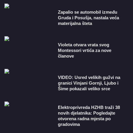
Zapalio se automobil između
Gruda i Posušja, nastala veća
materijalna šteta
Violeta otvara vrata svog
Montessori vrtića za nove
članove
VIDEO: Usred velikih gužvi na
granici Vinjani Gornji, Ljubo i
Šime pokazali veliko srce
​Elektroprivreda HZHB traži 38
novih djelatnika: Pogledajte
otvorena radna mjesta po
gradovima