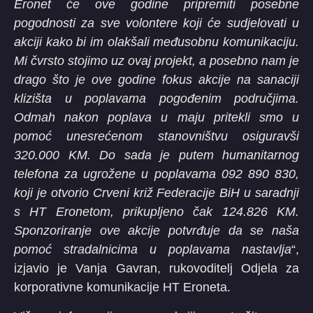
Eronet će ove godine pripremiti posebne
pogodnosti za sve volontere koji će sudjelovati u
akciji kako bi im olakšali međusobnu komunikaciju.
Mi čvrsto stojimo uz ovaj projekt, a posebno nam je
drago što je ove godine fokus akcije na sanaciji
klizišta u poplavama pogođenim područjima.
Odmah nakon poplava u maju pritekli smo u
pomoć unesrećenom stanovništvu osiguravši
320.000 KM. Do sada je putem humanitarnog
telefona za ugrožene u poplavama 092 890 830,
koji je otvorio Crveni križ Federacije BiH u saradnji
s HT Eronetom, prikupljeno čak 124.826 KM.
Sponzoriranje ove akcije potvrđuje da se naša
pomoć stradalnicima u poplavama nastavlja
“,
izjavio je Vanja Gavran, rukovoditelj Odjela za
korporativne komunikacije HT Eroneta.