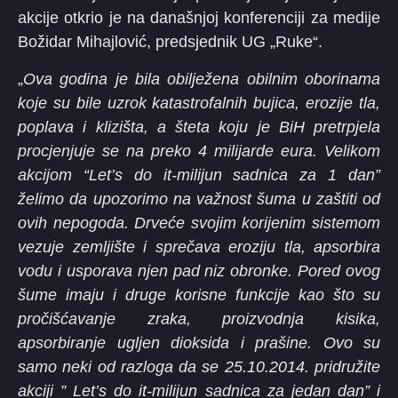
akcije otkrio je na današnjoj konferenciji za medije
Božidar Mihajlović, predsjednik UG „Ruke“.
„
Ova godina je bila obilježena obilnim oborinama
koje su bile uzrok katastrofalnih bujica, erozije tla,
poplava i klizišta, a šteta koju je BiH pretrpjela
procjenjuje se na preko 4 milijarde eura. Velikom
akcijom “Let’s do it-milijun sadnica za 1 dan”
želimo da upozorimo na važnost šuma u zaštiti od
ovih nepogoda. Drveće svojim korijenim sistemom
vezuje zemljište i sprečava eroziju tla, apsorbira
vodu i usporava njen pad niz obronke. Pored ovog
šume imaju i druge korisne funkcije kao što su
pročišćavanje zraka, proizvodnja kisika,
apsorbiranje ugljen dioksida i prašine. Ovo su
samo neki od razloga da se 25.10.2014. pridružite
akciji ” Let’s do it-milijun sadnica za jedan dan” i