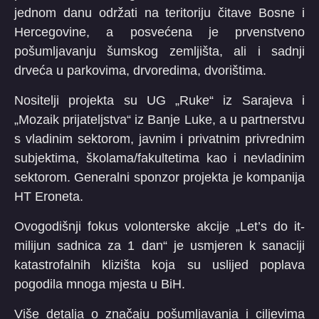
jednom danu održati na teritoriju čitave Bosne i
Hercegovine, a posvećena je prvenstveno
pošumljavanju šumskog zemljišta, ali i sadnji
drveća u parkovima, drvoredima, dvorištima.
Nositelji projekta su UG „Ruke“ iz Sarajeva i
„Mozaik prijateljstva“ iz Banje Luke, a u partnerstvu
s vladinim sektorom, javnim i privatnim privrednim
subjektima, školama/fakultetima kao i nevladinim
sektorom. Generalni sponzor projekta je kompanija
HT Eroneta.
Ovogodišnji fokus volonterske akcije „Let’s do it-
milijun sadnica za 1 dan“ je usmjeren k sanaciji
katastrofalnih klizišta koja su uslijed poplava
pogodila mnoga mjesta u BiH.
Više detalja o značaju pošumljavanja i ciljevima