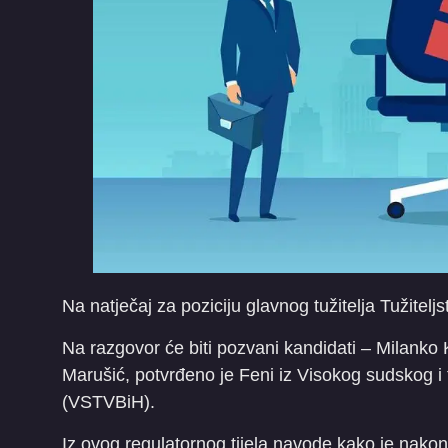
Na natječaj za poziciju glavnog tužitelja Tužitel
Na razgovor će biti pozvani kandidati – Milanko 
Marušić, potvrđeno je Feni iz Visokog sudskog i 
(VSTVBiH).
Iz ovog regulatornog tijela navode kako je nakon 