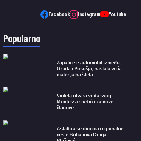
Facebook
Instagram
Youtube
Popularno
Zapalio se automobil između
Gruda i Posušja, nastala veća
materijalna šteta
Violeta otvara vrata svog
Montessori vrtića za nove
članove
Asfaltira se dionica regionalne
ceste Bobanova Draga –
Blaževići