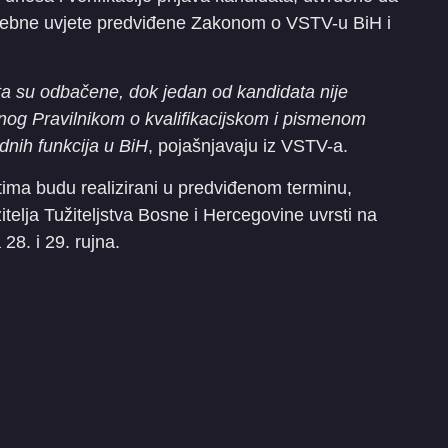
sebne uvjete predviđene Zakonom o VSTV-u BiH i
ta su odbačene, dok jedan od kandidata nije
sanog Pravilnikom o kvalifikacijskom i pismenom
udnih funkcija u BiH
, pojašnjavaju iz VSTV-a.
tima budu realizirani u predviđenom terminu,
elja Tužiteljstva Bosne i Hercegovine uvrsti na
28. i 29. rujna.