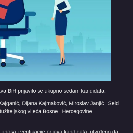
jstva BiH prijavilo se ukupno sedam kandidata.
Kajganić, Dijana Kajmaković, Miroslav Janjić i Seid
tužiteljskog vijeća Bosne i Hercegovine
unosa i verifikacije prijava kandidata, utvrđeno da