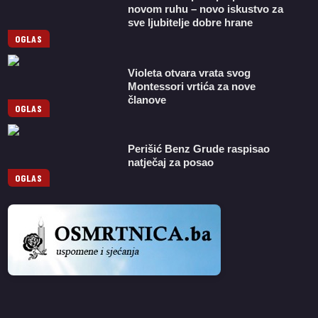
novom ruhu – novo iskustvo za
sve ljubitelje dobre hrane
OGLAS
Violeta otvara vrata svog
Montessori vrtića za nove
članove
OGLAS
Perišić Benz Grude raspisao
natječaj za posao
OGLAS