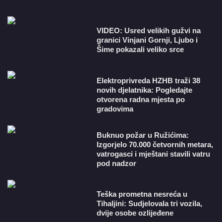
VIDEO: Usred velikih gužvi na
granici Vinjani Gornji, Ljubo i
Šime pokazali veliko srce
​Elektroprivreda HZHB traži 38
novih djelatnika: Pogledajte
otvorena radna mjesta po
gradovima
Buknuo požar u Ružićima:
Izgorjelo 70.000 četvornih metara,
vatrogasci i mještani stavili vatru
pod nadzor
Teška prometna nesreća u
Tihaljini: Sudjelovala tri vozila,
dvije osobe ozlijeđene