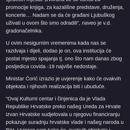
promocije knjiga, za kazališne predstave, druženja,
koncerte… Nadam se da će građani Ljubuškog
uživati u ovom što smo odradili”, naveo je v.d.
gradonačelnika.
U ovim nesigurnim vremenima kada nas se
razdvaja i dijeli, dodao je on, ova institucija će
postat mjesto spajanja tj. ono što nam danas zbog
posljedica covida -19 najviše nedostaje.
Ministar Ćorić izrazio je uvjerenje kako će ovakvih
objekata i njihovih realizacija biti i ubuduće.
”Ovaj Kulturni centar i činjenica da je Vlada
Republike Hrvatske preko našeg Ureda za Hrvate
izvan Hrvatske sudjelovala u njegovu financiranju
pokazuje suradnju hrvatske vlade i našeg naroda u
BiH. Uvjeren sam kako će ovakvih objekata i