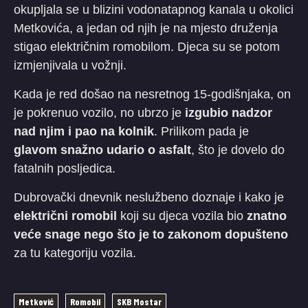
okupljala se u blizini vodonatapnog kanala u okolici
Metkovića, a jedan od njih je na mjesto druženja
stigao električnim romobilom. Djeca su se potom
izmjenjivala u vožnji.
​Kada je red došao na nesretnog 15-godišnjaka, on
je pokrenuo vozilo, no ubrzo je
izgubio nadzor
nad njim i pao na kolnik
. Prilikom pada je
glavom snažno udario o asfalt
, što je dovelo do
fatalnih posljedica.
​Dubrovački dnevnik neslužbeno doznaje i kako je
električni romobil
koji su djeca vozila bio
znatno
veće snage nego što je to zakonom dopušteno
za tu kategoriju vozila.
Metković
Romobil
SKB Mostar