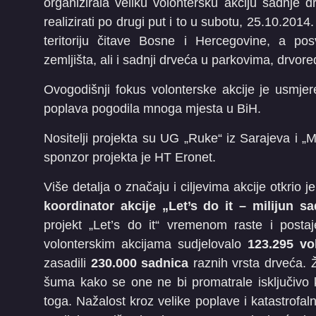
organizirala veliku volontersku akciju sadnje
realizirati po drugi put i to u subotu, 25.10.20
teritoriju čitave Bosne i Hercegovine, a p
zemljišta, ali i sadnji drveća u parkovima, drvore
Ovogodišnji fokus volonterske akcije je usmjeren
poplava pogodila mnoga mjesta u BiH.
Nositelji projekta su UG „Ruke“ iz Sarajeva i „M
sponzor projekta je HT Eronet.
Više detalja o značaju i ciljevima akcije otkrio 
koordinator akcije „Let’s do it – milijun s
projekt „Let’s do it“ vremenom raste i post
volonterskim akcijama sudjelovalo
123.295
vo
zasadili
230.000
sadnica
raznih vrsta drveća. Ž
šuma kako se one ne bi promatrale isključivo
toga. Nažalost kroz velike poplave i katastrofa