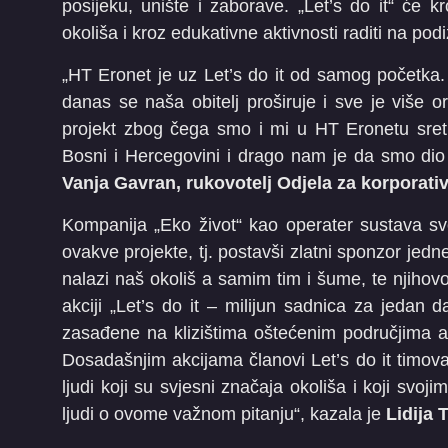
posijeku, unište i zaborave. „Let’s do it“ će k
okoliša i kroz edukativne aktivnosti raditi na pod
„HT Eronet je uz Let’s do it od samog početka. Ta
danas se naša obitelj proširuje i sve je više or
projekt zbog čega smo i mi u HT Eronetu sretni
Bosni i Hercegovini i drago nam je da smo dio 
Vanja Gavran, rukovotelj Odjela za korporat
Kompanija „Eko život“ kao operater sustava s
ovakve projekte, tj. postavši zlatni sponzor jedne
nalazi naš okoliš a samim tim i šume, te njihovo
akciji „Let’s do it – milijun sadnica za jedan d
zasađene na klizištima oštećenim područjima a
Dosadašnjim akcijama članovi Let’s do it timova
ljudi koji su svjesni značaja okoliša i koji svo
ljudi o ovome važnom pitanju“, kazala je
Lidija 