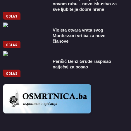
novom ruhu – novo iskustvo za
sve ljubitelje dobre hrane
OGLAS
Violeta otvara vrata svog
Montessori vrtića za nove
članove
OGLAS
Perišić Benz Grude raspisao
natječaj za posao
OGLAS