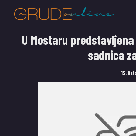
U Mostaru predstavljena a
sadnica z
15. lis