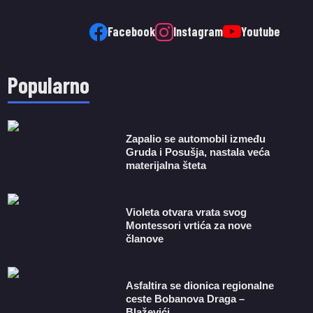
Facebook
Instagram
Youtube
Popularno
Zapalio se automobil između
Gruda i Posušja, nastala veća
materijalna šteta
Violeta otvara vrata svog
Montessori vrtića za nove
članove
Asfaltira se dionica regionalne
ceste Bobanova Draga –
Blaževići