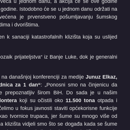
 drveća u jednom danu, a akcija će se ove godine
14. godine. Istodobno će se u jednom danu održati na
osvećena je prvenstveno pošumljavanju šumskog
dima i dvorištima.
 k sanaciji katastrofalnih klizišta koja su uslijed
ozaik prijateljstva“ iz Banje Luke, dok je generalni
je na današnjoj konferenciji za medije
Junuz Elkaz,
adnica za 1 dan“
: „Ponosni smo na činjenicu da
aje prepoznatljiv širom BiH. Do sada je u našim
lontera
koji su očistili oko
11.500
tona
otpada i
elimo u fokus javnosti staviti općekorisne funkcije
 kao tvornice trupaca, jer šume su mnogo više od
lna klizišta vidjeli smo što se događa kada se šume