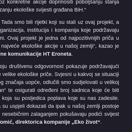
roz konkretne akcije doprinositi poboljšanju stanja
izanju ekološke svijesti građana BiH.“
da smo bili rijetki koji su stali uz ovaj projekt, a
ganizacija, institucija i kompanija koje podržavaju
. Ovaj projekt je jedna od najpozitivnijih priča u
najveće ekološke akcije u našoj zemlji“, kazao je
ivne komunikacije HT Eroneta
.
voju društvenu odgovornost pokazuje podržavajući
 velike ekološke priče. Svjesni u kakvoj se situaciji
g značaja uopće, odlučili smo sudjelovati u velikoj
an“ te osigurati određeni broj sadnica koje će biti
 koja su posljedica poplava koje su nas zadesile.
 su uspjeli dokazati da ipak u našoj zemlji postoje
jim nesebičnim zalaganjem pokušavaju podići svijest
Tomić, direktorica kompanije „Eko život“
.