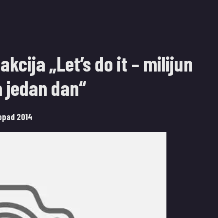
kcija „Let’s do it – milijun
a jedan dan“
topad 2014