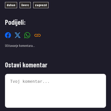
duhan
šverc
zagvozd
Podijeli:
Učitavanje komentara…
Ostavi komentar