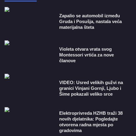
Zapalio se automobil između
Gruda i Posušja, nastala veća
materijalna šteta
Violeta otvara vrata svog
Montessori vrtića za nove
članove
VIDEO: Usred velikih gužvi na
granici Vinjani Gornji, Ljubo i
Šime pokazali veliko srce
​Elektroprivreda HZHB traži 38
novih djelatnika: Pogledajte
otvorena radna mjesta po
gradovima