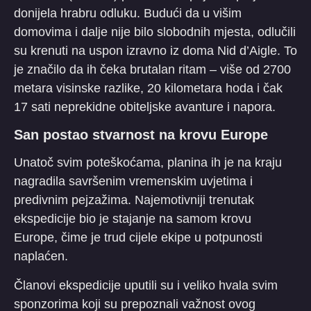
donijela hrabru odluku. Budući da u višim
domovima i dalje nije bilo slobodnih mjesta, odlučili
su krenuti na uspon izravno iz doma Nid d’Aigle. To
je značilo da ih čeka brutalan ritam – više od 2700
metara visinske razlike, 20 kilometara hoda i čak
17 sati neprekidne obiteljske avanture i napora.
​San postao stvarnost na krovu Europe
​Unatoč svim poteškoćama, planina ih je na kraju
nagradila savršenim vremenskim uvjetima i
predivnim pejzažima. Najemotivniji trenutak
ekspedicije bio je stajanje na samom krovu
Europe, čime je trud cijele ekipe u potpunosti
naplaćen.
​Članovi ekspedicije uputili su i veliko hvala svim
sponzorima koji su prepoznali važnost ovog