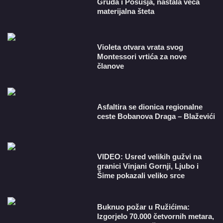
Gruda i Posušja, nastala veća
materijalna šteta
Violeta otvara vrata svog
Montessori vrtića za nove
članove
Asfaltira se dionica regionalne
ceste Bobanova Draga – Blaževići
VIDEO: Usred velikih gužvi na
granici Vinjani Gornji, Ljubo i
Šime pokazali veliko srce
Buknuo požar u Ružićima:
Izgorjelo 70.000 četvornih metara,