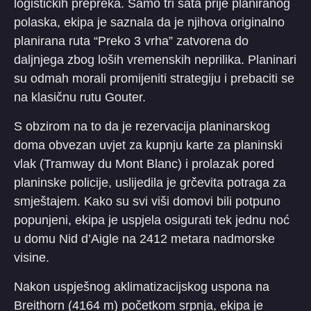
logističkih prepreka. Samo tri sata prije planiranog
polaska, ekipa je saznala da je njihova originalno
planirana ruta “Preko 3 vrha” zatvorena do
daljnjega zbog loših vremenskih neprilika. Planinari
su odmah morali promijeniti strategiju i prebaciti se
na klasičnu rutu Gouter.
​S obzirom na to da je rezervacija planinarskog
doma obvezan uvjet za kupnju karte za planinski
vlak (Tramway du Mont Blanc) i prolazak pored
planinske policije, uslijedila je grčevita potraga za
smještajem. Kako su svi viši domovi bili potpuno
popunjeni, ekipa je uspjela osigurati tek jednu noć
u domu Nid d’Aigle na 2412 metara nadmorske
visine.
​Nakon uspješnog aklimatizacijskog uspona na
Breithorn (4164 m) početkom srpnja, ekipa je