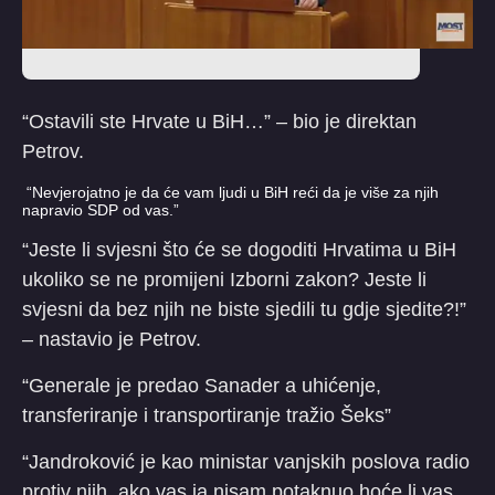
“Ostavili ste Hrvate u BiH…” – bio je direktan
Petrov.
“Nevjerojatno je da će vam ljudi u BiH reći da je više za njih
napravio SDP od vas.”
“Jeste li svjesni što će se dogoditi Hrvatima u BiH
ukoliko se ne promijeni Izborni zakon? Jeste li
svjesni da bez njih ne biste sjedili tu gdje sjedite?!”
– nastavio je Petrov.
“Generale je predao Sanader a uhićenje,
transferiranje i transportiranje tražio Šeks”
“Jandroković je kao ministar vanjskih poslova radio
protiv njih, ako vas ja nisam potaknuo hoće li vas