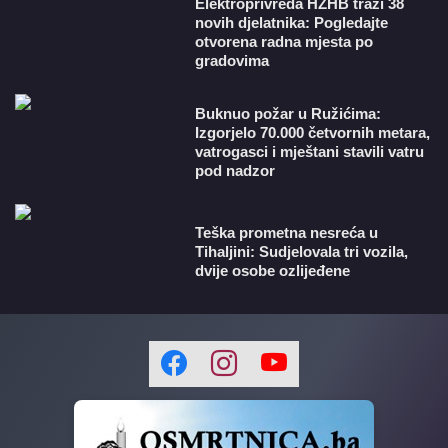
​Elektroprivreda HZHB traži 38
novih djelatnika: Pogledajte
otvorena radna mjesta po
gradovima
Buknuo požar u Ružićima:
Izgorjelo 70.000 četvornih metara,
vatrogasci i mještani stavili vatru
pod nadzor
Teška prometna nesreća u
Tihaljini: Sudjelovala tri vozila,
dvije osobe ozlijeđene