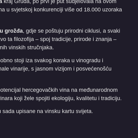
a
kraj Gruda, po prvi je put sudjelovala na ovom
a u svjetskoj konkurenciji više od 18.000 uzoraka
u grožđa
, gdje se poštuju prirodni ciklusi, a svaki
ta filozofija – spoj tradicije, prirode i znanja –
ih vinskih stručnjaka.
osobno stoji iza svakog koraka u vinogradu i
male vinarije, s jasnom vizijom i posvećenošću
otencijal hercegovačkih vina na međunarodnom
nara koji žele spojiti ekologiju, kvalitetu i tradiciju.
sada upisane na vinsku kartu svijeta.