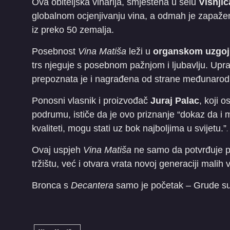
Ova obiteljska vinarija, smještena u selu
Višnjic
globalnom ocjenjivanju vina, a odmah je zapažen
iz preko 50 zemalja.
Posebnost
Vina Matiša
leži u
organskom uzgoj
trs njeguje s posebnom pažnjom i ljubavlju. Upravo 
prepoznata je i nagrađena od strane međunarodn
Ponosni vlasnik i proizvođač
Juraj Palac
, koji 
podrumu, ističe da je ovo priznanje “dokaz da i 
kvaliteti, mogu stati uz bok najboljima u svijetu.”
.
Ovaj uspjeh
Vina Matiša
ne samo da potvrđuje p
tržištu, već i otvara vrata novoj generaciji malih vi
Bronca s
Decantera
samo je početak – Grude su 