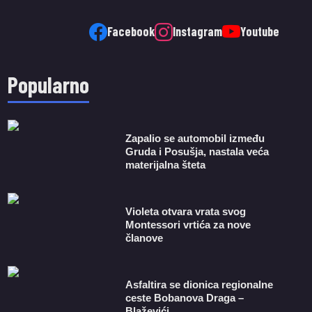
Facebook
Instagram
Youtube
Popularno
Zapalio se automobil između
Gruda i Posušja, nastala veća
materijalna šteta
Violeta otvara vrata svog
Montessori vrtića za nove
članove
Asfaltira se dionica regionalne
ceste Bobanova Draga –
Blaževići