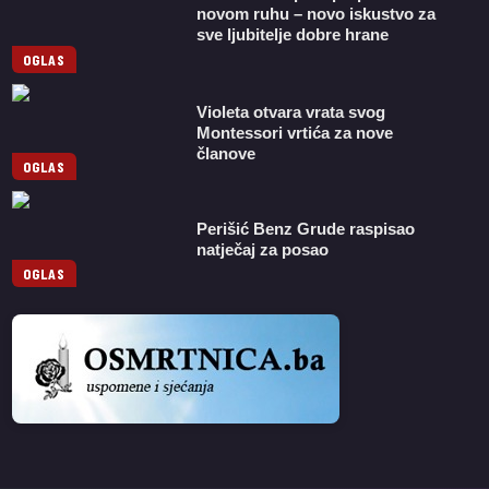
novom ruhu – novo iskustvo za
sve ljubitelje dobre hrane
OGLAS
Violeta otvara vrata svog
Montessori vrtića za nove
članove
OGLAS
Perišić Benz Grude raspisao
natječaj za posao
OGLAS