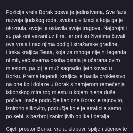
Pozicija vrela Borak posve je jedinstvena. Sve faze
razvoja ljudskog roda, svaka civilizacija koja ga je
okrznula, ovdje je ostavila svoje tragove. Najbrojniji
su pak oni vezani uz Ilire, jer oni su životima čuvali
ova vrela i nad njima podigli stražarske gradine.
Ilirska kraljica Teuta, koja za mnoge nije ni legenda
ni mit, već stvarna osoba ostala je očarana ovim
mjestom, pa joj je muž sagradio ljetnikovac u
Borku. Prema legendi, kraljica je bacila prokletstvo
na one koji dolaze u Borak s namjerom remećenja
iskonskog mira tog mjestu u kojem njena duša
počiva. Inače područje kanjona Borak je tajnovito,
iznimno slikovito, područje koje je atrakcija samo
po sebi, s bezbroj zanimljivih oblika i detalja.
Cijeli prostor Borka, vrela, slapovi, špilje i stjenovite