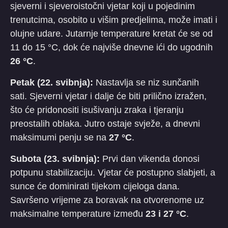
sjeverni i sjeveroistočni vjetar koji u pojedinim
trenutcima, osobito u višim predjelima, može imati i
olujne udare. Jutarnje temperature kretat će se od
11 do 15 °C, dok će najviše dnevne ići do ugodnih
26 °C
.
Petak (22. svibnja):
Nastavlja se niz sunčanih
sati. Sjeverni vjetar i dalje će biti prilično izražen,
što će pridonositi isušivanju zraka i tjeranju
preostalih oblaka. Jutro ostaje svježe, a dnevni
maksimumi penju se na
27 °C
.
Subota (23. svibnja):
Prvi dan vikenda donosi
potpunu stabilizaciju. Vjetar će postupno slabjeti, a
sunce će dominirati tijekom cijeloga dana.
Savršeno vrijeme za boravak na otvorenome uz
maksimalne temperature između
23 i 27 °C
.