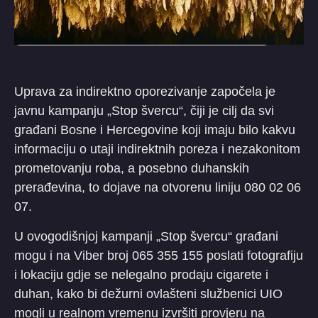
Uprava za indirektno oporezivanje započela je
javnu kampanju „Stop švercu“, čiji je cilj da svi
građani Bosne i Hercegovine koji imaju bilo kakvu
informaciju o utaji indirektnih poreza i nezakonitom
prometovanju roba, a posebno duhanskih
prerađevina, to dojave na otvorenu liniju 080 02 06
07.
U ovogodišnjoj kampanji „Stop švercu“ građani
mogu i na Viber broj 065 355 155 poslati fotografiju
i lokaciju gdje se nelegalno prodaju cigarete i
duhan, kako bi dežurni ovlašteni službenici UIO
mogli u realnom vremenu izvršiti provjeru na