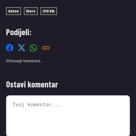
duhan
šverc
UIO bih
Podijeli:
Učitavanje komentara…
Ostavi komentar