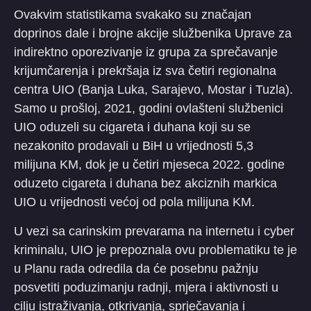
Ovakvim statistikama svakako su značajan
doprinos dale i brojne akcije službenika Uprave za
indirektno oporezivanje iz grupa za sprečavanje
krijumčarenja i prekršaja iz sva četiri regionalna
centra UIO (Banja Luka, Sarajevo, Mostar i Tuzla).
Samo u prošloj, 2021, godini ovlašteni službenici
UIO oduzeli su cigareta i duhana koji su se
nezakonito prodavali u BiH u vrijednosti 5,3
milijuna KM, dok je u četiri mjeseca 2022. godine
oduzeto cigareta i duhana bez akciznih markica
UIO u vrijednosti većoj od pola milijuna KM.
U vezi sa carinskim prevarama na internetu i cyber
kriminalu, UIO je prepoznala ovu problematiku te je
u Planu rada odredila da će posebnu pažnju
posvetiti poduzimanju radnji, mjera i aktivnosti u
cilju istraživanja, otkrivanja, sprječavanja i