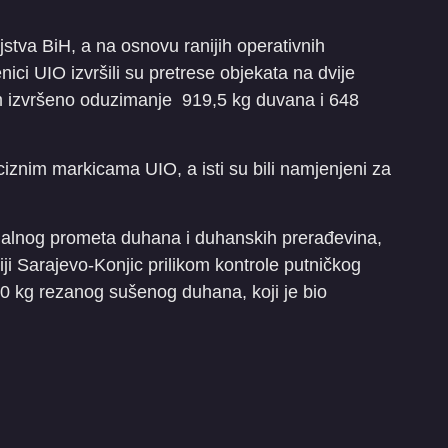
jstva BiH, a na osnovu ranijih operativnih
ici UIO izvršili su pretrese objekata na dvije
kom izvršeno oduzimanje 919,5 kg duvana i 648
kciznim markicama UIO, a isti su bili namjenjeni za
egalnog prometa duhana i duhanskih prerađevina,
ji Sarajevo-Konjic prilikom kontrole putničkog
20 kg rezanog sušenog duhana, koji je bio