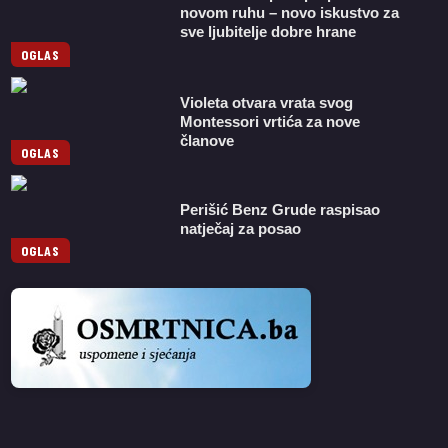
novom ruhu – novo iskustvo za
sve ljubitelje dobre hrane
OGLAS
Violeta otvara vrata svog
Montessori vrtića za nove
članove
OGLAS
Perišić Benz Grude raspisao
natječaj za posao
OGLAS