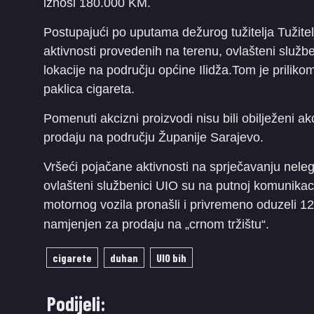
iznosi 180.000 KM.
Postupajući po uputama dežurog tužitelja Tužitel
aktivnosti provedenih na terenu, ovlašteni služben
lokacije na području općine Ilidža.Tom je prili
paklica cigareta.
Pomenuti akcizni proizvodi nisu bili obilježeni a
prodaju na području Županije Sarajevo.
Vršeći pojačane aktivnosti na sprječavanju nel
ovlašteni službenici UIO su na putnoj komunikaci
motornog vozila pronašli i privremeno oduzeli 1
namjenjen za prodaju na „crnom tržištu“.
cigarete
duhan
UIO bih
Podijeli: