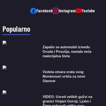
Facebook
Instagram
Youtube
Popularno
Zapalio se automobil između
Gruda i Posušja, nastala veća
materijalna šteta
Violeta otvara vrata svog
Montessori vrtića za nove
članove
VIDEO: Usred velikih gužvi na
granici Vinjani Gornji, Ljubo i
Šime pokazali veliko srce