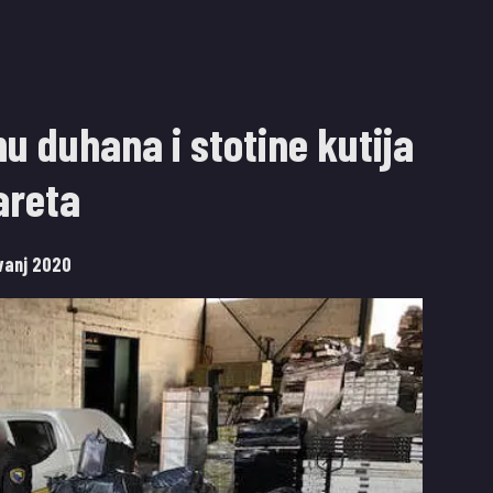
nu duhana i stotine kutija
areta
avanj 2020