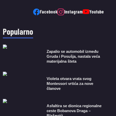
Facebook
Instagram
Youtube
Popularno
Zapalio se automobil između
Gruda i Posušja, nastala veća
materijalna šteta
Violeta otvara vrata svog
Montessori vrtića za nove
članove
Asfaltira se dionica regionalne
ceste Bobanova Draga –
Blaževići