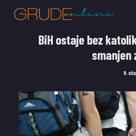
BiH ostaje bez katoli
smanjen z
9. ož