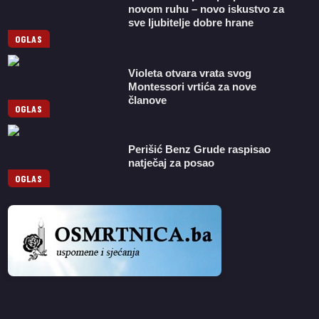
novom ruhu – novo iskustvo za
sve ljubitelje dobre hrane
OGLAS
Violeta otvara vrata svog
Montessori vrtića za nove
članove
OGLAS
Perišić Benz Grude raspisao
natječaj za posao
OGLAS