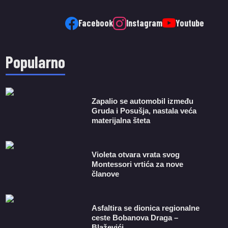
Facebook
Instagram
Youtube
Popularno
Zapalio se automobil između
Gruda i Posušja, nastala veća
materijalna šteta
Violeta otvara vrata svog
Montessori vrtića za nove
članove
Asfaltira se dionica regionalne
ceste Bobanova Draga –
Blaževići