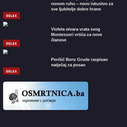
novom ruhu – novo iskustvo za
sve ljubitelje dobre hrane
OGLAS
Violeta otvara vrata svog
Montessori vrtića za nove
članove
OGLAS
Perišić Benz Grude raspisao
natječaj za posao
OGLAS