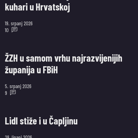
kuhari u Hrvatskoj
19. srpanj 2026
10
ŽZH u samom vrhu najrazvijenijih
županija u FBiH
5. srpanj 2026
9
Lidl stiže i u Čapljinu
28. lipanj 2026