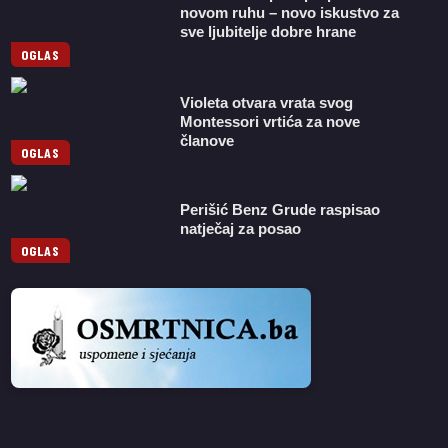
novom ruhu – novo iskustvo za
sve ljubitelje dobre hrane
OGLAS
Violeta otvara vrata svog
Montessori vrtića za nove
članove
OGLAS
Perišić Benz Grude raspisao
natječaj za posao
OGLAS