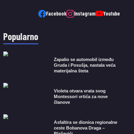
Facebook
Instagram
Youtube
Popularno
Zapalio se automobil između
Gruda i Posušja, nastala veća
materijalna šteta
Violeta otvara vrata svog
Montessori vrtića za nove
članove
Asfaltira se dionica regionalne
ceste Bobanova Draga –
Blaževići