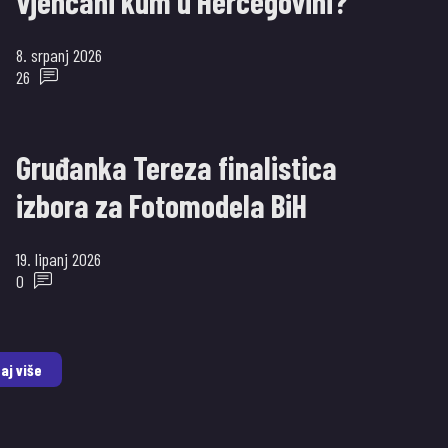
vjenčani kum u Hercegovini?
8. srpanj 2026
26
Gruđanka Tereza finalistica
izbora za Fotomodela BiH
19. lipanj 2026
0
aj više