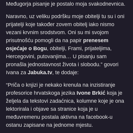
Međugorja pisanje je postalo moja svakodnevnica.
Naravno, uz veliku podršku moje obitelji tu su i oni
prijatelji koje također zovem obitelj iako nismo
vezani krvnim srodstvom. Oni su mi svojom
prisutnošću pomogli da na papir
prenesem
osjećaje o Bogu
, obitelji, Frami, prijateljima,
Hercegovini, putovanjima… U pisanju sam
pronašla jednostavnost života i slobodu.” govori
Ivana za
Jabuka.tv
, te dodaje:
“Priča o knjizi je nekako krenula na inzistiranje
profesorice hrvatskoga jezika
Ivone Brkić
koja je
željela da tekstovi zadaćnica, kolumne koje je ona
lektorirala i objave sa stranice koja je u
međuvremenu postala aktivna na facebook-u
ostanu zapisane na jednome mjestu.