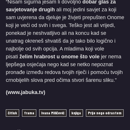
“Nisam sigurna jesam li dovoljno
dobar glas za
savjetovanje drugih
ali moj jedini savjet za koji
sam uvjerena da djeluje je živjeti prepušten Onome
koji je veći od svih i svega. Teško jest ali vrijedi,
ponekad je neshvatljivo ali na koncu kad se
unatrag okreneš shvatiš da je tako bilo logično i
najbolje od svih opcija. A mladima koji vole
pisati
želim hrabrost u onome što vole
jer nema
ljepšega osjećaja nego kad se netko nepoznat
pronađe između redova tvojih riječi i pomoću tvojih
crnobijelih slova pred očima stvori šarenu sliku.”
(www.jabuka.tv)
čitluk
frama
Ivana Miličević
knjiga
Prije nego odrastem