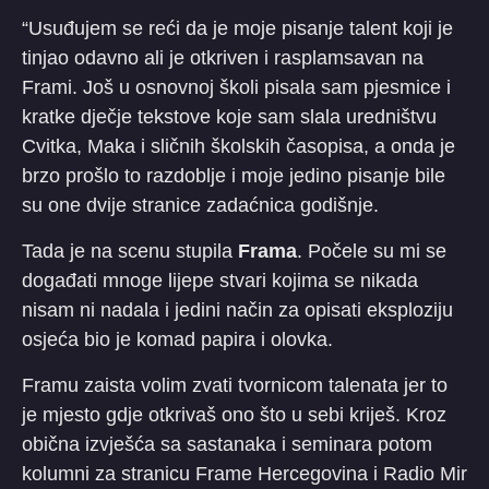
“Usuđujem se reći da je moje pisanje talent koji je
tinjao odavno ali je otkriven i rasplamsavan na
Frami. Još u osnovnoj školi pisala sam pjesmice i
kratke dječje tekstove koje sam slala uredništvu
Cvitka, Maka i sličnih školskih časopisa, a onda je
brzo prošlo to razdoblje i moje jedino pisanje bile
su one dvije stranice zadaćnica godišnje.
Tada je na scenu stupila
Frama
. Počele su mi se
događati mnoge lijepe stvari kojima se nikada
nisam ni nadala i jedini način za opisati eksploziju
osjeća bio je komad papira i olovka.
Framu zaista volim zvati tvornicom talenata jer to
je mjesto gdje otkrivaš ono što u sebi kriješ. Kroz
obična izvješća sa sastanaka i seminara potom
kolumni za stranicu Frame Hercegovina i Radio Mir