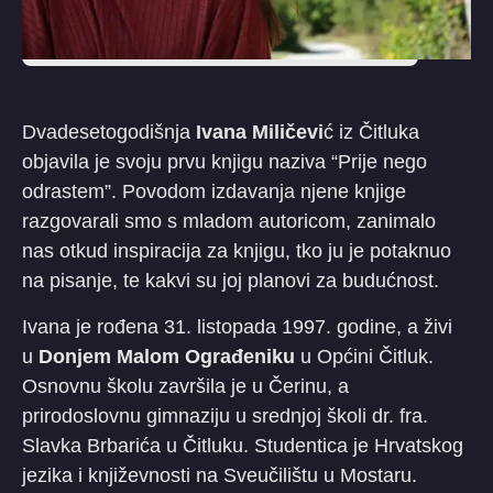
Dvadesetogodišnja
Ivana Miličevi
ć iz Čitluka
objavila je svoju prvu knjigu naziva “Prije nego
odrastem”. Povodom izdavanja njene knjige
razgovarali smo s mladom autoricom, zanimalo
nas otkud inspiracija za knjigu, tko ju je potaknuo
na pisanje, te kakvi su joj planovi za budućnost.
Ivana je rođena 31. listopada 1997. godine, a živi
u
Donjem Malom Ograđeniku
u Općini Čitluk.
Osnovnu školu završila je u Čerinu, a
prirodoslovnu gimnaziju u srednjoj školi dr. fra.
Slavka Brbarića u Čitluku. Studentica je Hrvatskog
jezika i književnosti na Sveučilištu u Mostaru.