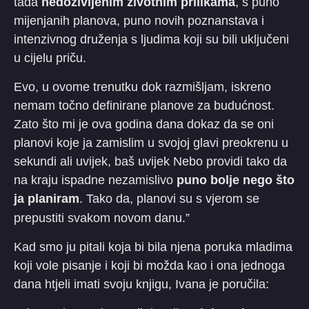
tada
nedoživljenim životnim prilikama
, s puno
mijenjanih planova, puno novih poznanstava i
intenzivnog druženja s ljudima koji su bili uključeni
u cijelu priču.
Evo, u ovome trenutku dok razmišljam, iskreno
nemam točno definirane planove za budućnost.
Zato što mi je ova godina dana dokaz da se oni
planovi koje ja zamislim u svojoj glavi preokrenu u
sekundi ali uvijek, baš uvijek Nebo providi tako da
na kraju ispadne nezamislivo
puno bolje nego što
ja planiram
. Tako da, planovi su s vjerom se
prepustiti svakom novom danu.”
Kad smo ju pitali koja bi bila njena poruka mladima
koji vole pisanje i koji bi možda kao i ona jednoga
dana htjeli imati svoju knjigu, Ivana je poručila: